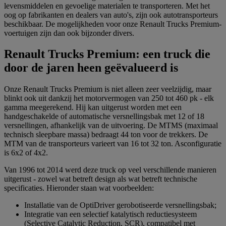
levensmiddelen en gevoelige materialen te transporteren. Met het
oog op fabrikanten en dealers van auto's, zijn ook autotransporteurs
beschikbaar. De mogelijkheden voor onze Renault Trucks Premium-
voertuigen zijn dan ook bijzonder divers.
Renault Trucks Premium: een truck die
door de jaren heen geëvalueerd is
Onze Renault Trucks Premium is niet alleen zeer veelzijdig, maar
blinkt ook uit dankzij het motorvermogen van 250 tot 460 pk - elk
gamma meegerekend. Hij kan uitgerust worden met een
handgeschakelde of automatische versnellingsbak met 12 of 18
versnellingen, afhankelijk van de uitvoering. De MTMS (maximaal
technisch sleepbare massa) bedraagt 44 ton voor de trekkers. De
MTM van de transporteurs varieert van 16 tot 32 ton. Asconfiguratie
is 6x2 of 4x2.
Van 1996 tot 2014 werd deze truck op veel verschillende manieren
uitgerust - zowel wat betreft design als wat betreft technische
specificaties. Hieronder staan wat voorbeelden:
Installatie van de OptiDriver gerobotiseerde versnellingsbak;
Integratie van een selectief katalytisch reductiesysteem
(Selective Catalytic Reduction, SCR), compatibel met