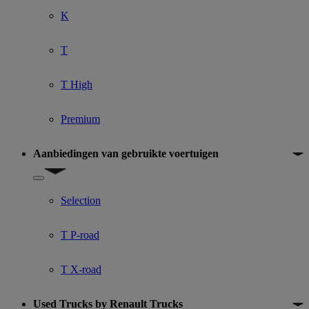
K
T
T High
Premium
Aanbiedingen van gebruikte voertuigen
Show submenu for Aanbiedingen van gebruikte voertuigen
Selection
T P-road
T X-road
Used Trucks by Renault Trucks