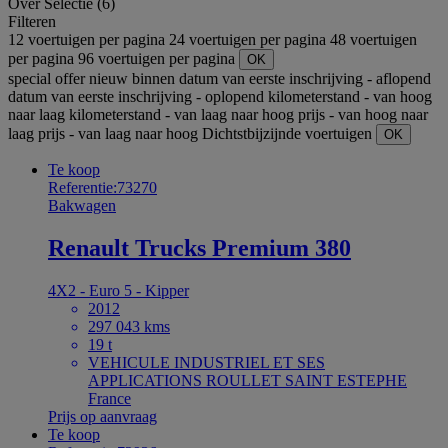
Over
Selectie (6)
Filteren
12 voertuigen per pagina
24 voertuigen per pagina
48 voertuigen
per pagina
96 voertuigen per pagina
OK
special offer
nieuw binnen
datum van eerste inschrijving - aflopend
datum van eerste inschrijving - oplopend
kilometerstand - van hoog
naar laag
kilometerstand - van laag naar hoog
prijs - van hoog naar
laag
prijs - van laag naar hoog
Dichtstbijzijnde voertuigen
OK
Te koop
Referentie:73270
Bakwagen
Renault Trucks Premium 380
4X2 - Euro 5 - Kipper
2012
297 043 kms
19 t
VEHICULE INDUSTRIEL ET SES
APPLICATIONS ROULLET SAINT ESTEPHE
France
Prijs op aanvraag
Te koop