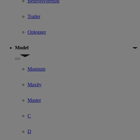
Bedrijfsvoertuig
Trailer
Oplegger
Model
Show submenu for Model
Magnum
Maxity
Master
C
D