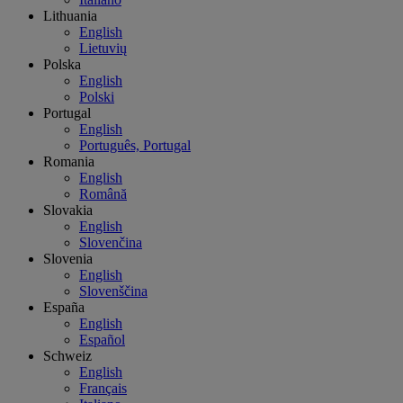
Lithuania
English
Lietuvių
Polska
English
Polski
Portugal
English
Português, Portugal
Romania
English
Română
Slovakia
English
Slovenčina
Slovenia
English
Slovenščina
España
English
Español
Schweiz
English
Français