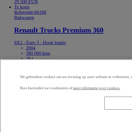
29 500 EUR
Te koop
Referentie:66180
Bakwagen
Renault Trucks Premium 360
6X2 - Euro 3 - Hook loader
2004
580 000 kms
26 t
STE NOUVELLE PYRENEES DIESEL TARBES
ODOS France
Prijs op aanvraag
We gebruiken cookies om uw ervaring op onze website te verbeteren, u
Kies hieronder uw voorkeuren of
meer informatie over cookies.
1
De Renault Trucks Premium is er in transporteur- en
trekkeruitvoering. Afhankelijk van hun specificaties zijn ze geschikt
voor de distributie-, de bouw- en de transportsector, voor lange
afstanden. We gaan eens kijken naar ons Renault Trucks Premium-
aanbod.