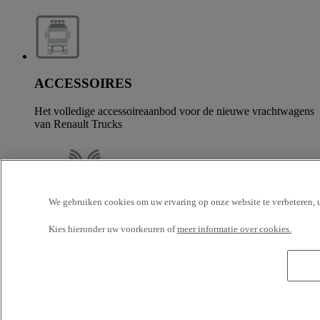
ACCESSOIRES
Het volledige accessoireaanbod voor de nieuwe vrachtwagens
van Renault Trucks
We gebruiken cookies om uw ervaring op onze website te verbeteren, u
OPTIFLEET
Kies hieronder uw voorkeuren of
meer informatie over cookies.
Blijf aangesloten en optimaliseer de rentabiliteit van uw
wagenpark