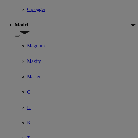
Oplegger
Model
Show submenu for Model
Magnum
Maxity
Master
C
D
K