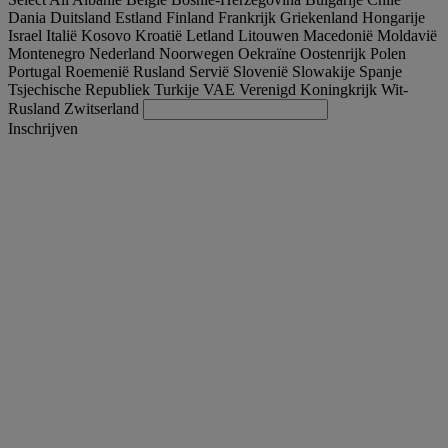
Dania
Duitsland
Estland
Finland
Frankrijk
Griekenland
Hongarije
Israel
Italië
Kosovo
Kroatië
Letland
Litouwen
Macedonië
Moldavië
Montenegro
Nederland
Noorwegen
Oekraïne
Oostenrijk
Polen
Portugal
Roemenië
Rusland
Servië
Slovenië
Slowakije
Spanje
Tsjechische Republiek
Turkije
VAE
Verenigd Koningkrijk
Wit-
Rusland
Zwitserland
Inschrijven
Nederland
Nederlands
Vind uw truck
Togg
Aanbiedingen
Togg
Used Trucks by Renault Trucks
Togg
Onze websites
Neem contact met ons op