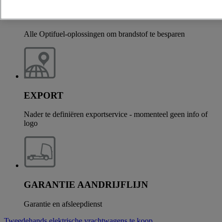
OPTIFUEL-OPLOSSINGEN
Alle Optifuel-oplossingen om brandstof te besparen
EXPORT
Nader te definiëren exportservice - momenteel geen info of
logo
GARANTIE AANDRIJFLIJN
Garantie en afsleepdienst
Tweedehands elektrische vrachtwagens te koop