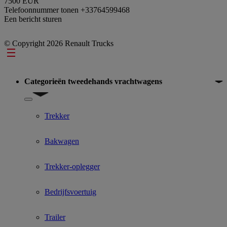
7500 EUR
Telefoonnummer tonen
+33764599468
Een bericht sturen
© Copyright 2026 Renault Trucks
Footer
Categorieën tweedehands vrachtwagens
Show submenu for Categorieën tweedehands vrachtwagens
Trekker
Bakwagen
Trekker-oplegger
Bedrijfsvoertuig
Trailer