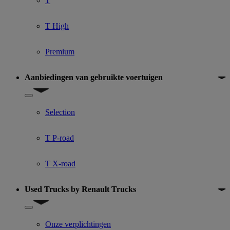
T
T High
Premium
Aanbiedingen van gebruikte voertuigen
Show submenu for Aanbiedingen van gebruikte voertuigen
Selection
T P-road
T X-road
Used Trucks by Renault Trucks
Show submenu for Used Trucks by Renault Trucks
Onze verplichtingen