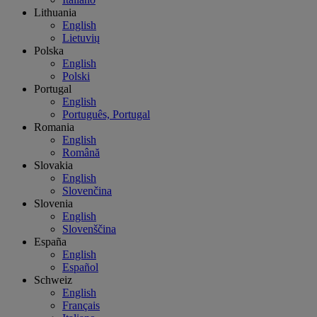
Lithuania
English
Lietuvių
Polska
English
Polski
Portugal
English
Português, Portugal
Romania
English
Română
Slovakia
English
Slovenčina
Slovenia
English
Slovenščina
España
English
Español
Schweiz
English
Français