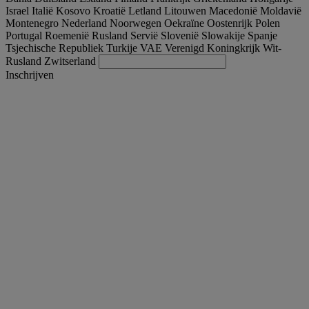
Israel
Italië
Kosovo
Kroatië
Letland
Litouwen
Macedonië
Moldavië
Montenegro
Nederland
Noorwegen
Oekraïne
Oostenrijk
Polen
Portugal
Roemenië
Rusland
Servië
Slovenië
Slowakije
Spanje
Tsjechische Republiek
Turkije
VAE
Verenigd Koningkrijk
Wit-
Rusland
Zwitserland
Inschrijven
Nederland
Nederlands
Vind uw truck
Togg
Aanbiedingen
Togg
Used Trucks by Renault Trucks
Togg
Onze websites
Neem contact met ons op