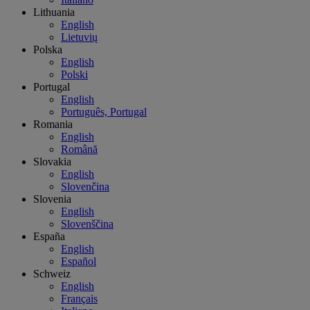
Lithuania
English
Lietuvių
Polska
English
Polski
Portugal
English
Português, Portugal
Romania
English
Română
Slovakia
English
Slovenčina
Slovenia
English
Slovenščina
España
English
Español
Schweiz
English
Français