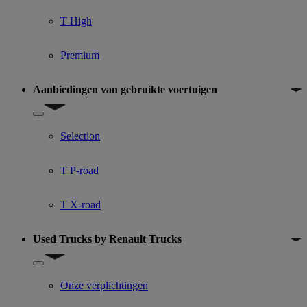
T High
Premium
Aanbiedingen van gebruikte voertuigen
Show submenu for Aanbiedingen van gebruikte voertuigen
Selection
T P-road
T X-road
Used Trucks by Renault Trucks
Show submenu for Used Trucks by Renault Trucks
Onze verplichtingen