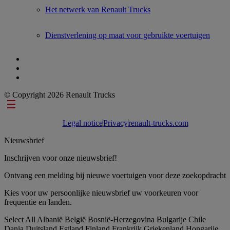
Het netwerk van Renault Trucks
Dienstverlening op maat voor gebruikte voertuigen
© Copyright 2026 Renault Trucks
Footer links
Legal notice
Privacy
renault-trucks.com
Nieuwsbrief
Inschrijven voor onze nieuwsbrief!
Ontvang een melding bij nieuwe voertuigen voor deze zoekopdracht
Kies voor uw persoonlijke nieuwsbrief uw voorkeuren voor
frequentie en landen.
Select All
Albanië
België
Bosnië-Herzegovina
Bulgarije
Chile
Dania
Duitsland
Estland
Finland
Frankrijk
Griekenland
Hongarije