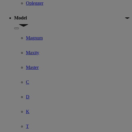
Oplegger
Model
Show submenu for Model
Magnum
Maxity
Master
C
D
K
T