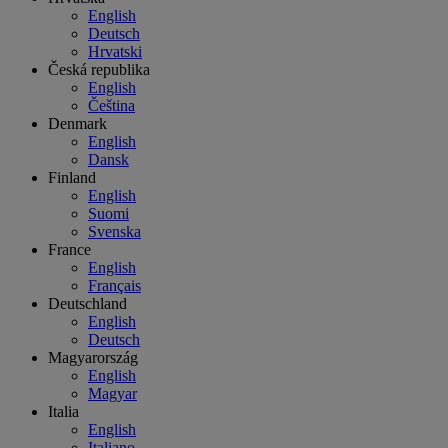
English
Deutsch
Hrvatski
Česká republika
English
Čeština
Denmark
English
Dansk
Finland
English
Suomi
Svenska
France
English
Français
Deutschland
English
Deutsch
Magyarország
English
Magyar
Italia
English
Italiano