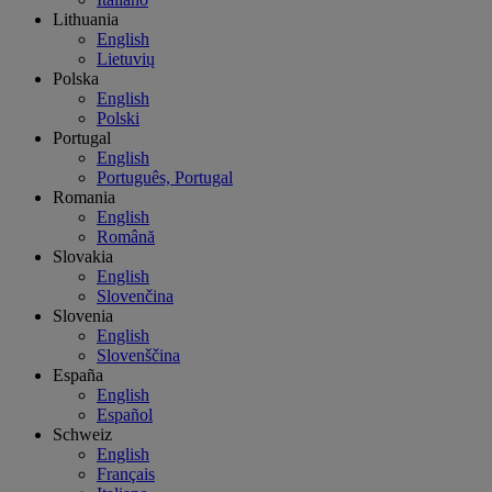
Lithuania
English
Lietuvių
Polska
English
Polski
Portugal
English
Português, Portugal
Romania
English
Română
Slovakia
English
Slovenčina
Slovenia
English
Slovenščina
España
English
Español
Schweiz
English
Français