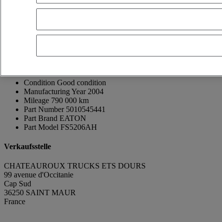
Thierry GUINNEPAIN
FR, ES, EN, DE
Telefonnummer anzeigen
0608677102
Kontakt über Whatsapp
Nachricht senden
Brand
Renault Trucks
Model
Midlum
Condition
Good condition
Manufacturing Year
2004
Mileage
790 000 km
Part Number
5010545441
Part Brand
EATON
Part Model
FS5206AH
Verkaufsstelle
CHATEAUROUX TRUCKS ETS DOURS
99 avenue d'Occitanie
Cap Sud
36250 SAINT MAUR
France