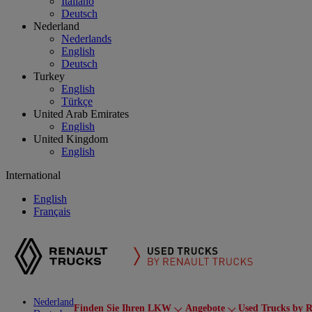
Italiano
Deutsch
Nederland
Nederlands
English
Deutsch
Turkey
English
Türkçe
United Arab Emirates
English
United Kingdom
English
International
English
Français
Nederland
Finden Sie Ihren LKW
Angebote
Used Trucks by R