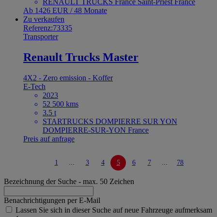
RENAULT TRUCKS France Saint-Priest France
Ab 1426 EUR / 48 Monate
Zu verkaufen
Referenz:73335
Transporter
Renault Trucks Master
4X2 - Zero emission - Koffer
E-Tech
2023
52 500 kms
3.5 t
STARTRUCKS DOMPIERRE SUR YON
DOMPIERRE-SUR-YON France
Preis auf anfrage
1
...
3
4
5
6
7
...
78
Bezeichnung der Suche
- max. 50 Zeichen
Benachrichtigungen per E-Mail
Lassen Sie sich in dieser Suche auf neue Fahrzeuge aufmerksam