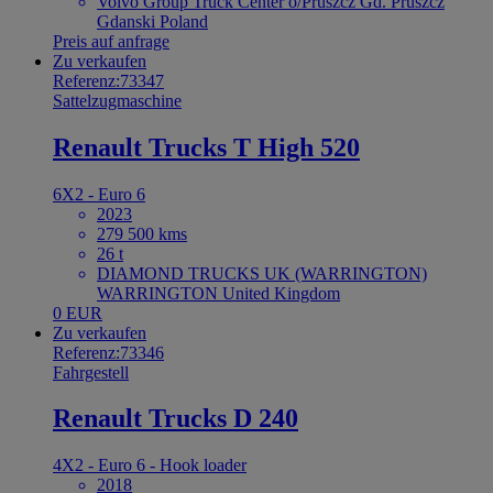
Volvo Group Truck Center o/Pruszcz Gd. Pruszcz
Gdanski Poland
Preis auf anfrage
Zu verkaufen
Referenz:73347
Sattelzugmaschine
Renault Trucks T High 520
6X2 - Euro 6
2023
279 500 kms
26 t
DIAMOND TRUCKS UK (WARRINGTON)
WARRINGTON United Kingdom
0 EUR
Zu verkaufen
Referenz:73346
Fahrgestell
Renault Trucks D 240
4X2 - Euro 6 - Hook loader
2018