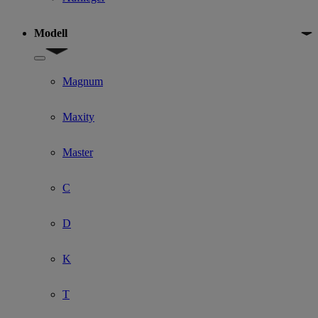
Modell
Show submenu for Modell
Magnum
Maxity
Master
C
D
K
T